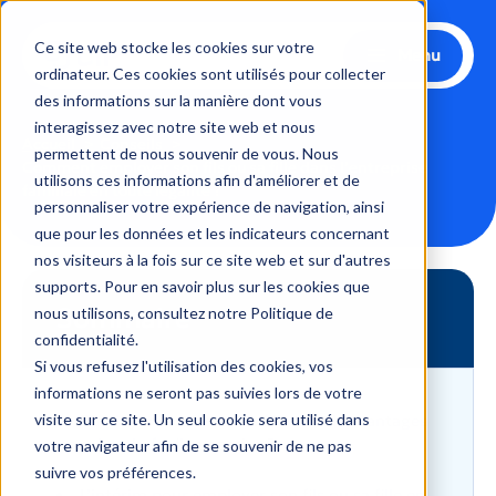
Aller
au
Ce site web stocke les cookies sur votre
Menu
contenu
ordinateur. Ces cookies sont utilisés pour collecter
des informations sur la manière dont vous
interagissez avec notre site web et nous
Accueil
Conseils
permettent de nous souvenir de vous. Nous
Comment employer son fils ou sa fille dans l’entreprise
utilisons ces informations afin d'améliorer et de
familiale en toute légalité ?
personnaliser votre expérience de navigation, ainsi
que pour les données et les indicateurs concernant
nos visiteurs à la fois sur ce site web et sur d'autres
supports. Pour en savoir plus sur les cookies que
Sommaire
nous utilisons, consultez notre Politique de
confidentialité.
Si vous refusez l'utilisation des cookies, vos
informations ne seront pas suivies lors de votre
visite sur ce site. Un seul cookie sera utilisé dans
Employer son fils ou sa fille : quels avantages
pour les chefs d’entreprise ?
votre navigateur afin de se souvenir de ne pas
suivre vos préférences.
L’intérim pour employer son fils ou sa fille en