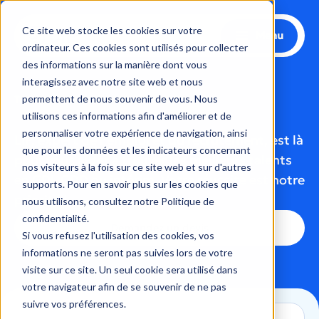
Aller
au
Ce site web stocke les cookies sur votre
Menu
contenu
ordinateur. Ces cookies sont utilisés pour collecter
des informations sur la manière dont vous
interagissez avec notre site web et nous
permettent de nous souvenir de vous. Nous
Trouvez le candidat idéal avec LIP
utilisons ces informations afin d'améliorer et de
personnaliser votre expérience de navigation, ainsi
LIP, expert de l’emploi et du recrutement, est là
que pour les données et les indicateurs concernant
pour vous aider à trouver les meilleurs talents
nos visiteurs à la fois sur ce site web et sur d'autres
en CDI, CDD ou intérim. Votre réussite est notre
supports. Pour en savoir plus sur les cookies que
priorité !
nous utilisons, consultez notre Politique de
confidentialité.
Demandez un devis
Si vous refusez l'utilisation des cookies, vos
informations ne seront pas suivies lors de votre
visite sur ce site. Un seul cookie sera utilisé dans
votre navigateur afin de se souvenir de ne pas
suivre vos préférences.