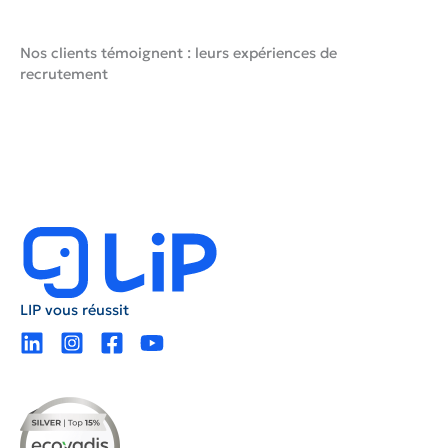
LIP Angoulême
121-125 rue de Saintes
Nos clients témoignent : leurs expériences de
Angoulême, 16000
recrutement
+33 5 19 08 20 26
Lundi - Jeudi:
08:00 - 12:00
14:00 - 18:00
Vendredi:
08:00 - 12:00
14:00 - 17:00
Demandez un devis
LIP Belgique Charleroi
LIP vous réussit
antoine de saint exupery 2
GOSSELIES, 6041
+32 71 18 62 44
Lundi - Jeudi:
08:30 - 12:30
13:30 - 17:30
Vendredi: