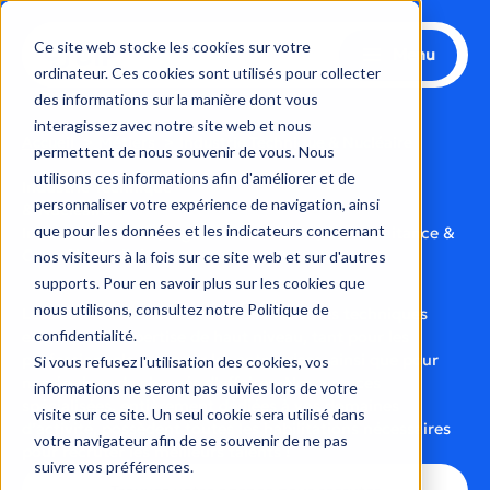
Aller
au
Ce site web stocke les cookies sur votre
Menu
contenu
ordinateur. Ces cookies sont utilisés pour collecter
des informations sur la manière dont vous
interagissez avec notre site web et nous
Accueil
Métiers
Industrie Technique & Nucléaire
permettent de nous souvenir de vous. Nous
utilisons ces informations afin d'améliorer et de
Industrie Technique
personnaliser votre expérience de navigation, ainsi
& Nucléaire
que pour les données et les indicateurs concernant
Industrie qualifiée, Ingénierie nucléaire, Sous-traitance &
Contrôle qualité
nos visiteurs à la fois sur ce site web et sur d'autres
supports. Pour en savoir plus sur les cookies que
nous utilisons, consultez notre Politique de
Les secteurs du nucléaire et les industries techniques
confidentialité.
exigent une expertise de haut niveau, tant pour les
professionnels que pour les entreprises, ainsi que pour
Si vous refusez l'utilisation des cookies, vos
nos équipes de chargés d’affaires. Nos agences
informations ne seront pas suivies lors de votre
spécialisées, entièrement dédiées à vos domaines
visite sur ce site. Un seul cookie sera utilisé dans
d’activité, possèdent toutes les habilitations nécessaires
votre navigateur afin de se souvenir de ne pas
pour recruter les meilleurs talents !
suivre vos préférences.