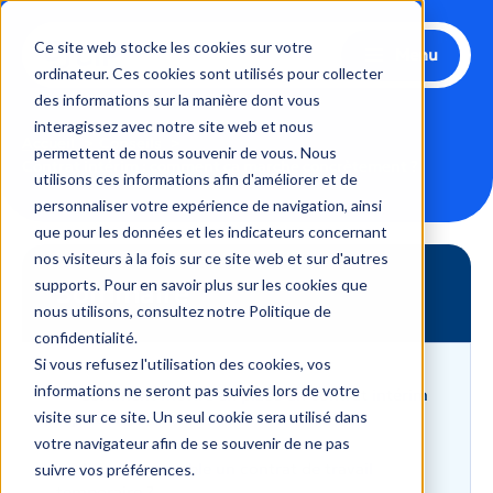
Aller
au
Ce site web stocke les cookies sur votre
Menu
contenu
ordinateur. Ces cookies sont utilisés pour collecter
des informations sur la manière dont vous
interagissez avec notre site web et nous
Accueil
Conseils
permettent de nous souvenir de vous. Nous
Contrat intérim : comment ça marche concrètement ?
utilisons ces informations afin d'améliorer et de
personnaliser votre expérience de navigation, ainsi
que pour les données et les indicateurs concernant
nos visiteurs à la fois sur ce site web et sur d'autres
supports. Pour en savoir plus sur les cookies que
Sommaire
nous utilisons, consultez notre Politique de
confidentialité.
Si vous refusez l'utilisation des cookies, vos
informations ne seront pas suivies lors de votre
Comment mettre en place un contrat intérim
visite sur ce site. Un seul cookie sera utilisé dans
rapidement ?
votre navigateur afin de se souvenir de ne pas
A quoi ressemble un contrat de travail
suivre vos préférences.
temporaire ?