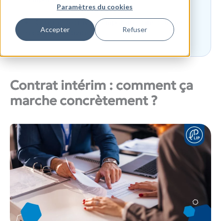
Paramètres du cookies
Contrat de travail temporaire dans tous les
Accepter
Refuser
secteurs d’activité
Contrat intérim : comment ça
marche concrètement ?