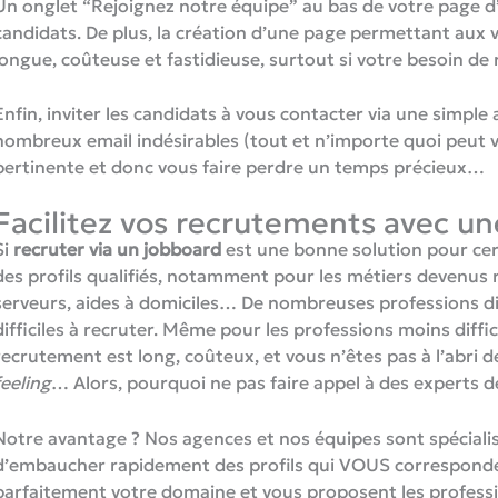
Un onglet “Rejoignez notre équipe” au bas de votre page d’a
candidats. De plus, la création d’une page permettant aux v
longue, coûteuse et fastidieuse, surtout si votre besoin de
Enfin, inviter les candidats à vous contacter via une simpl
nombreux email indésirables (tout et n’importe quoi peut 
pertinente et donc vous faire perdre un temps précieux…
Facilitez vos recrutements avec un
Si
recruter via un jobboard
est une bonne solution pour certa
des profils qualifiés, notamment pour les métiers devenus 
serveurs, aides à domiciles… De nombreuses professions dit
difficiles à recruter. Même pour les professions moins diffi
recrutement est long, coûteux, et vous n’êtes pas à l’abri
feeling
… Alors, pourquoi ne pas faire appel à des experts d
Notre avantage ? Nos agences et nos équipes sont spécialis
d’embaucher rapidement des profils qui VOUS correspond
parfaitement votre domaine et vous proposent les profession