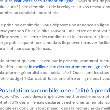
Pour
réussir votre recrutement en ligne
, il vous suffit de
plusieurs ! ) site d’emploi et de la relayer sur vos réseaux 
nombreux candidats potentiels.
Le principe est simple : vous déposez une annonce en ligne 
envoyant son CV et, le plus souvent, une lettre de motivatio
d’intermédiaires entre les candidats et les recruteurs ; les 
large public, quant aux candidats ils peuvent trouver facil
profil et leurs compétences.
Maintenant que vous savez, sur le principe,
comment recrut
En effet, choisir
le meilleur site de recrutement en ligne
n’es
plateforme généraliste ou spécialisée ? Quels sont les site
votre budget ? Car oui, diffuser une offre en ligne peut vo
Postulation sur mobile, une réalité à pre
Aujourd’hui, vous devez impérativement prendre en compte 
effet, 73% des millenials déclarent rechercher un emploi s
mobile est donc un atout majeur dans la recherche du meille