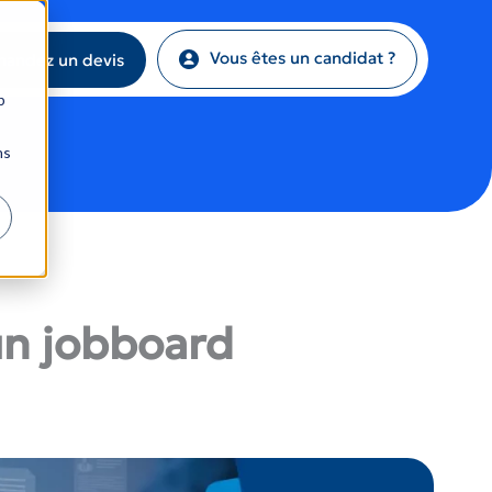
Vous êtes un candidat ?
andez un devis
b
ns
un jobboard