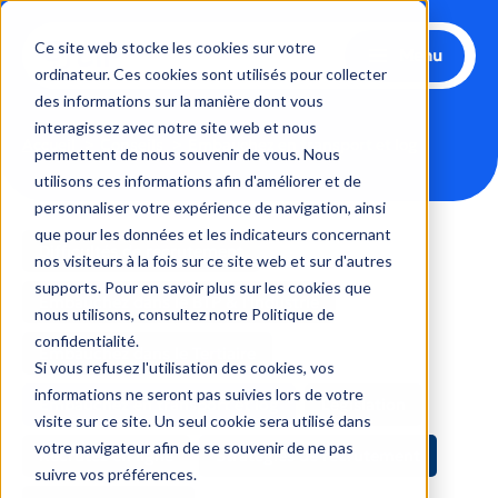
Aller
au
Ce site web stocke les cookies sur votre
Menu
contenu
ordinateur. Ces cookies sont utilisés pour collecter
des informations sur la manière dont vous
interagissez avec notre site web et nous
Accueil
Conseils
Embauchez en transport et log
permettent de nous souvenir de vous. Nous
utilisons ces informations afin d'améliorer et de
personnaliser votre expérience de navigation, ainsi
que pour les données et les indicateurs concernant
Filtrer
Difficultés de recrutement
les
nos visiteurs à la fois sur ce site web et sur d'autres
publications
supports. Pour en savoir plus sur les cookies que
Embauchez dans le BTP & l'Industrie
par
nous utilisons, consultez notre Politique de
catégorie
confidentialité.
Embauchez dans le Tertiaire
Si vous refusez l'utilisation des cookies, vos
informations ne seront pas suivies lors de votre
Embauchez en transport et log
Législation
visite sur ce site. Un seul cookie sera utilisé dans
votre navigateur afin de se souvenir de ne pas
Recrutez en ligne
Stratégies de recrutement
suivre vos préférences.