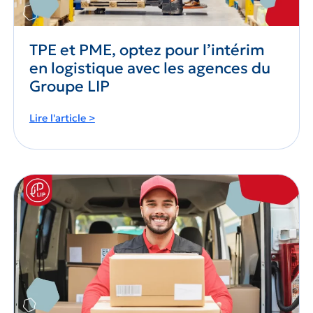
TPE et PME, optez pour l’intérim
en logistique avec les agences du
Groupe LIP
TPE
Lire l'article >
et
PME,
optez
pour
l’intérim
en
logistique
avec
les
agences
du
Groupe
LIP