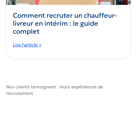
Comment recruter un chauffeur-
livreur en intérim : le guide
complet
Comment
Lire l'article >
recruter
un
chauffeur-
livreur
en
intérim
Nos clients témoignent : leurs expériences de
:
recrutement
le
guide
complet